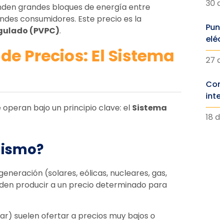
30 
enden grandes bloques de energía entre
ndes consumidores. Este precio es la
Pun
gulado (PVPC)
.
elé
de Precios: El Sistema
27 
Con
int
 operan bajo un principio clave: el
Sistema
18 d
lismo?
eneración (solares, eólicas, nucleares, gas,
eden producir a un precio determinado para
ar) suelen ofertar a precios muy bajos o