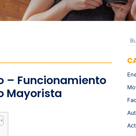
C
Ene
do – Funcionamiento
Mov
o Mayorista
Fac
Aut
Act