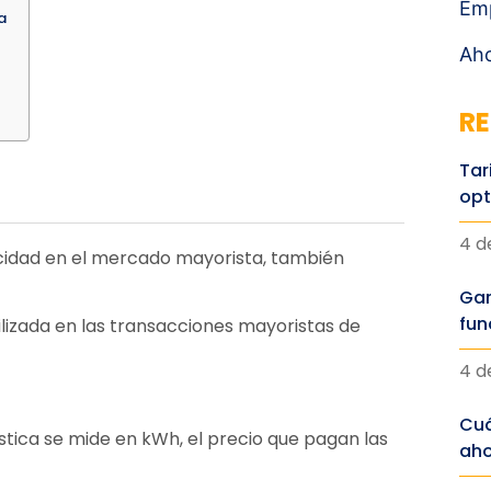
Em
a
Aho
RE
Tar
opt
4 d
icidad en el mercado mayorista, también
Gar
fun
ilizada en las transacciones mayoristas de
4 d
Cuá
tica se mide en kWh, el precio que pagan las
aho