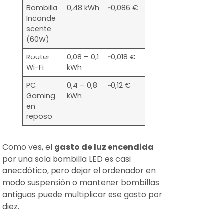
Bombilla
0,48 kWh
~0,086 €
Incande
scente
(60W)
Router
0,08 – 0,1
~0,018 €
Wi-Fi
kWh
PC
0,4 – 0,8
~0,12 €
Gaming
kWh
en
reposo
Como ves, el
gasto de luz encendida
por una sola bombilla LED es casi
anecdótico, pero dejar el ordenador en
modo suspensión o mantener bombillas
antiguas puede multiplicar ese gasto por
diez.